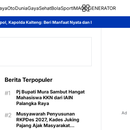
aya
Oto
Dunia
Gaya
Sehat
BolaSport
IMAGE GENERATOR
i Manfaat Nyata dan Inspiratif Bagi Siswa di Sekolah Rakyat
Ro
Berita Terpopuler
Pj Bupati Mura Sambut Hangat
Mahasiswa KKN dari IAIN
Palangka Raya
Ad
Musyawarah Penyusunan
RKPDes 2027, Kades Juking
Pajang Ajak Masyarakat