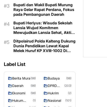
Prioritaskan Program Sesuai
Bupati dan Wakil Bupati Murung
Kebutuhan
Raya Gelar Rapat Perdana, Fokus
pada Pembangunan Daerah
Bupati Heriyus: Wisuda Sekolah
Lansia Wujud Komitmen
Mewujudkan Lansia Sehat, Aktif,
dan Bermartabat
Ditpolairud Polda Kalteng Dukung
Dunia Pendidikan Lewat Kapal
Melek Huruf KP XVIII-1002 Di
Pegatan Das Katingan
Label List
Berita Mura
Budaya
(98)
(98)
Daerah
DPRD
(98)
(203)
Murung
Ekonomi
Hukrim
(98)
(2)
Raya
Hukum
Nasional
(1)
(101)
Kriminal