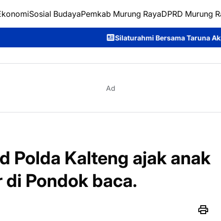
Ekonomi
Sosial Budaya
Pemkab Murung Raya
DPRD Murung R
Silaturahmi Bersama Taruna Akpol, Kapolda Kalteng: Ber
Ad
ud Polda Kalteng ajak anak
r di Pondok baca.