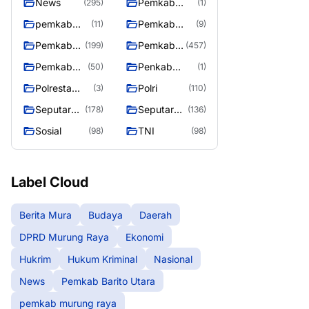
News
Pemkab
(295)
(1)
Barito Utara
pemkab
Pemkab
(11)
(9)
murung
murung raya
Pemkab
Pemkab
(199)
(457)
raya
Murung
Murung
Pemkab
Penkab
(50)
(1)
raya
Raya
Murung
Murung raya
Polresta
Polri
(3)
(110)
Raya 4
Palangka
Seputar
Seputar
(178)
(136)
Raya
Berita
Mura
Sosial
TNI
(98)
(98)
Murung
Seasen 2
Raya
Label Cloud
Berita Mura
Budaya
Daerah
DPRD Murung Raya
Ekonomi
Hukrim
Hukum Kriminal
Nasional
News
Pemkab Barito Utara
pemkab murung raya